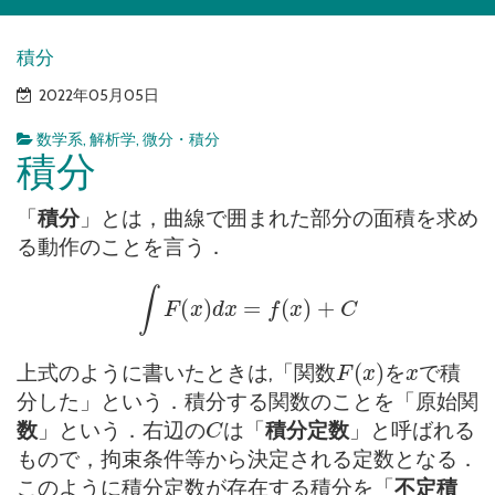
積分
2022年05月05日
数学系
,
解析学
,
微分・積分
積分
「
積分
」とは，曲線で囲まれた部分の面積を求め
る動作のことを言う．
∫
F
(
x
)
d
x
=
f
(
x
)
+
C
F
(
x
)
x
上式のように書いたときは,「関数
を
で積
分した」という．積分する関数のことを「原始関
C
数
」という．右辺の
は「
積分定数
」と呼ばれる
もので，拘束条件等から決定される定数となる．
このように積分定数が存在する積分を「
不定積