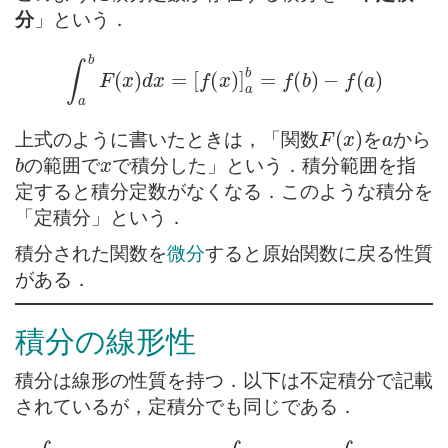
分
」という．
∫
a
b
F
(
x
)
d
x
=
[
f
(
x
)
]
a
b
=
f
(
b
)
−
f
(
a
)
F
(
x
)
a
上式のように書いたときは，「関数
を
から
b
x
の範囲で
で積分した」という．積分範囲を指
定すると積分定数がなくなる．このような積分を
「定積分」という．
積分された関数を
微分
すると原始関数に戻る性質
がある．
積分の線形性
積分は線形の性質を持つ．以下は不定積分で記載
されているが，定積分でも同じである．
∫
(
f
(
x
)
+
g
(
x
)
)
d
x
=
∫
f
(
x
)
d
x
+
∫
g
(
x
)
d
x